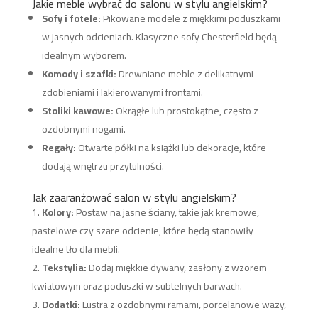
Jakie meble wybrać do salonu w stylu angielskim?
Sofy i fotele:
Pikowane modele z miękkimi poduszkami
w jasnych odcieniach. Klasyczne sofy Chesterfield będą
idealnym wyborem.
Komody i szafki:
Drewniane meble z delikatnymi
zdobieniami i lakierowanymi frontami.
Stoliki kawowe:
Okrągłe lub prostokątne, często z
ozdobnymi nogami.
Regały:
Otwarte półki na książki lub dekoracje, które
dodają wnętrzu przytulności.
Jak zaaranżować salon w stylu angielskim?
Kolory:
Postaw na jasne ściany, takie jak kremowe,
pastelowe czy szare odcienie, które będą stanowiły
idealne tło dla mebli.
Tekstylia:
Dodaj miękkie dywany, zasłony z wzorem
kwiatowym oraz poduszki w subtelnych barwach.
Dodatki:
Lustra z ozdobnymi ramami, porcelanowe wazy,